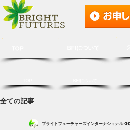
BFIについて
TOP
TOP
BFIについて
全ての記事
ブライトフューチャーズインターナショナル
2