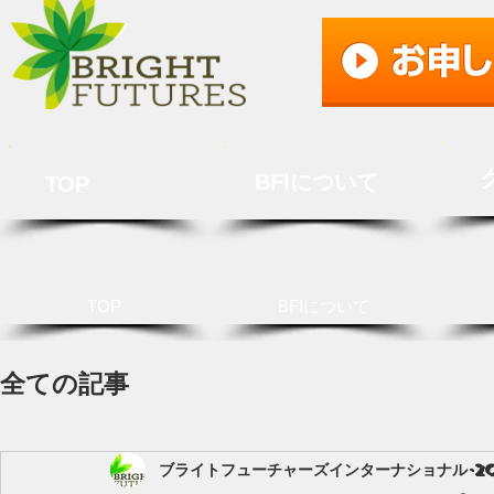
BFIについて
TOP
TOP
BFIについて
全ての記事
ブライトフューチャーズインターナショナル
2