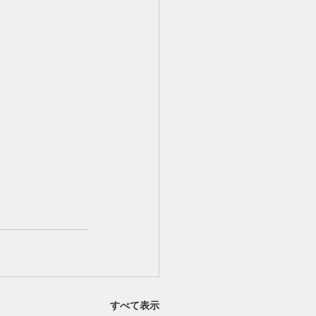
すべて表示