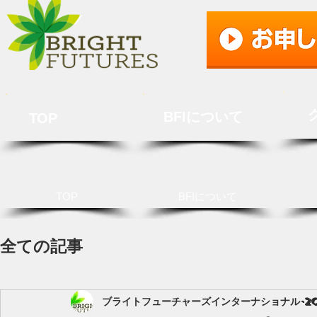
BFIについて
TOP
TOP
BFIについて
全ての記事
ブライトフューチャーズインターナショナル
2