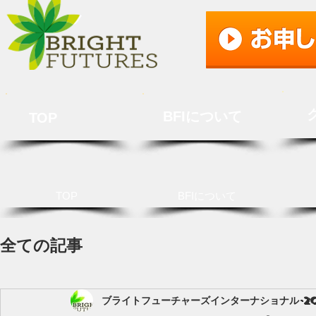
BFIについて
TOP
TOP
BFIについて
全ての記事
ブライトフューチャーズインターナショナル
2