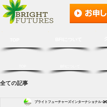
BFIについて
TOP
TOP
BFIについて
全ての記事
ブライトフューチャーズインターナショナル
2