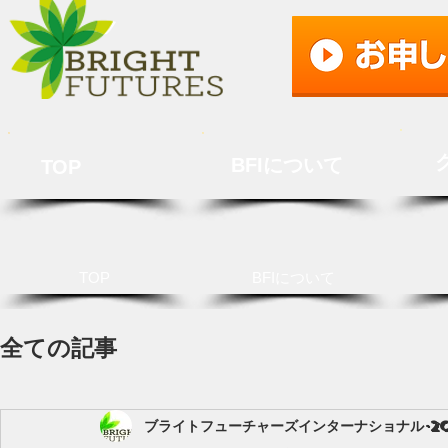
BFIについて
TOP
TOP
BFIについて
全ての記事
ブライトフューチャーズインターナショナル
2