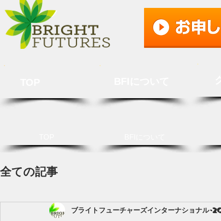
BFIについて
TOP
TOP
BFIについて
全ての記事
ブライトフューチャーズインターナショナル
2