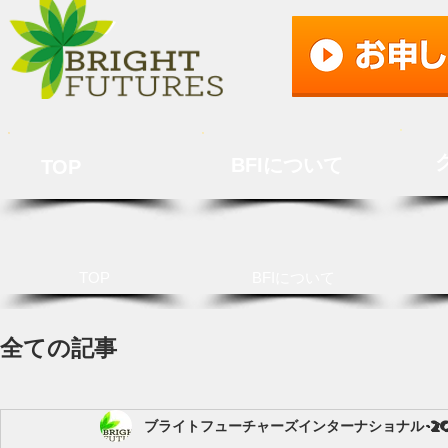
BFIについて
TOP
TOP
BFIについて
全ての記事
ブライトフューチャーズインターナショナル
2