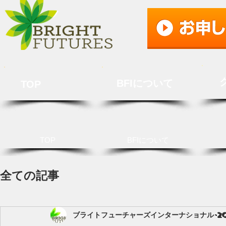
BFIについて
TOP
TOP
BFIについて
全ての記事
ブライトフューチャーズインターナショナル
2