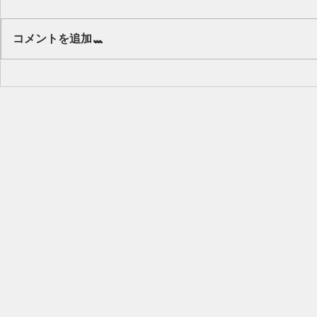
Our class 🌻
コメントを追加…
キッズから