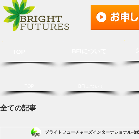
BFIについて
TOP
TOP
BFIについて
全ての記事
ブライトフューチャーズインターナショナル
2