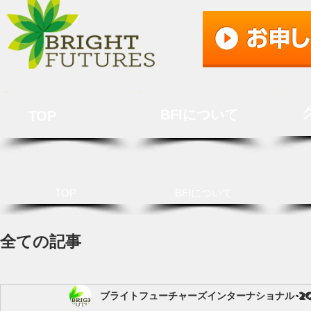
BFIについて
TOP
TOP
BFIについて
全ての記事
ブライトフューチャーズインターナショナル
2