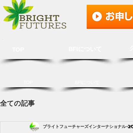
BFIについて
TOP
TOP
BFIについて
全ての記事
ブライトフューチャーズインターナショナル
2