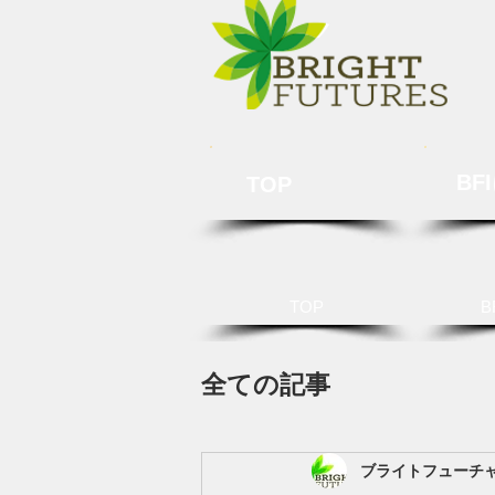
BF
TOP
TOP
B
全ての記事
ブライトフューチ