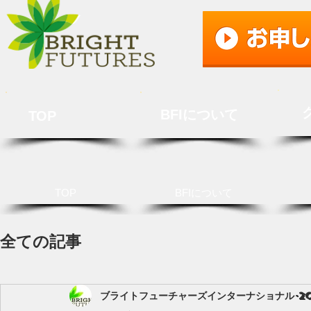
BFIについて
TOP
TOP
BFIについて
全ての記事
ブライトフューチャーズインターナショナル
2