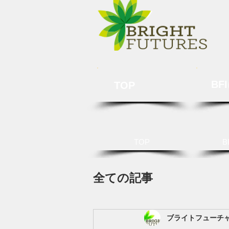
BF
TOP
TOP
B
全ての記事
ブライトフューチ