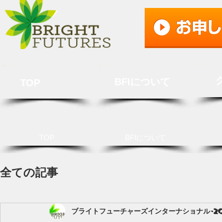
BFIについて
TOP
TOP
BFIについて
全ての記事
ブライトフューチャーズインターナショナル
2