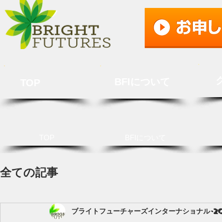
BFIについて
TOP
TOP
BFIについて
全ての記事
ブライトフューチャーズインターナショナル
2