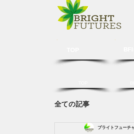
BF
TOP
TOP
B
全ての記事
ブライトフューチ