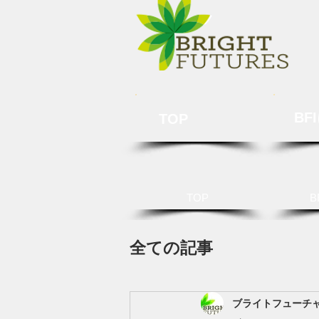
BF
TOP
TOP
B
全ての記事
ブライトフューチ