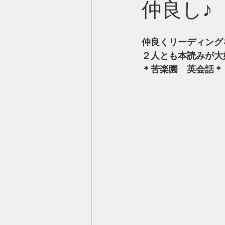
仲良し♪
仲良くリーディング
２人とも本読みが大
＊苦楽園　英会話＊