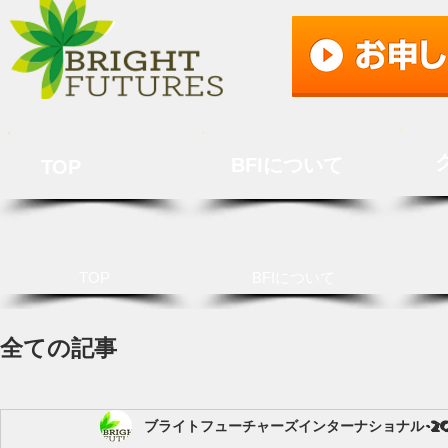
BFIについて
TOP
TOP
BFIについて
全ての記事
ブライトフューチャーズインターナショナル
2