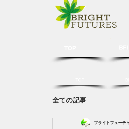
BF
TOP
TOP
B
全ての記事
ブライトフューチ