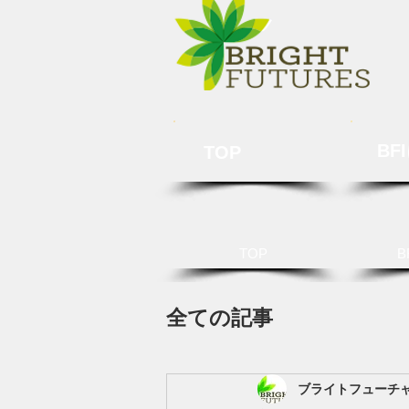
BF
TOP
TOP
B
全ての記事
ブライトフューチ