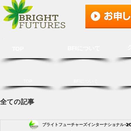
BFIについて
TOP
TOP
BFIについて
全ての記事
ブライトフューチャーズインターナショナル
2