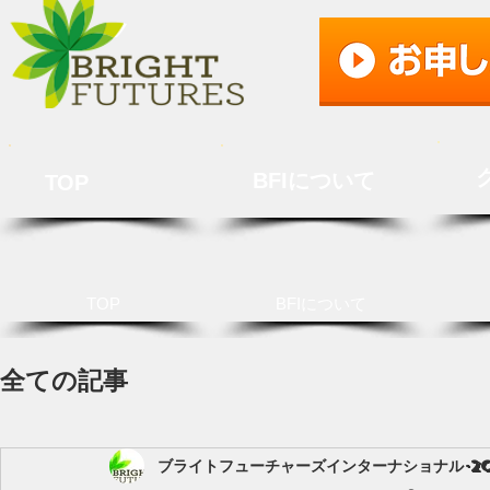
BFIについて
TOP
TOP
BFIについて
全ての記事
ブライトフューチャーズインターナショナル
2