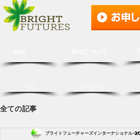
BFIについて
TOP
TOP
BFIについて
全ての記事
ブライトフューチャーズインターナショナル
2