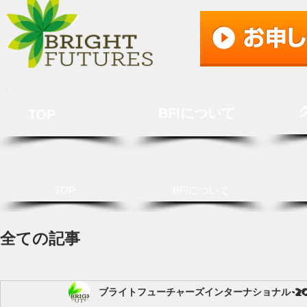
BFIについて
TOP
TOP
BFIについて
全ての記事
ブライトフューチャーズインターナショナル
2