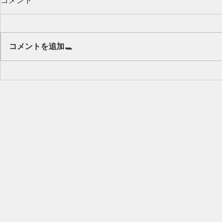
コメント
Our class 🌻
コメントを追加…
キッズから