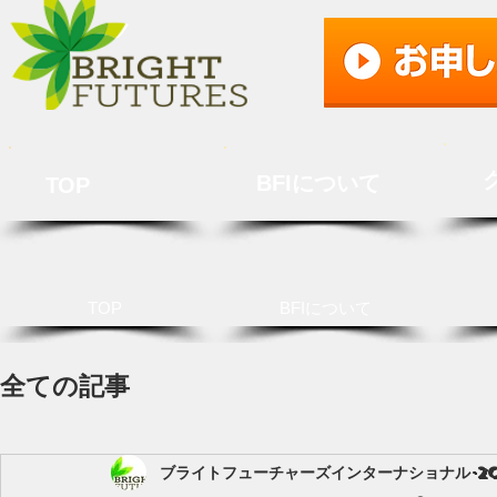
BFIについて
TOP
TOP
BFIについて
全ての記事
ブライトフューチャーズインターナショナル
2