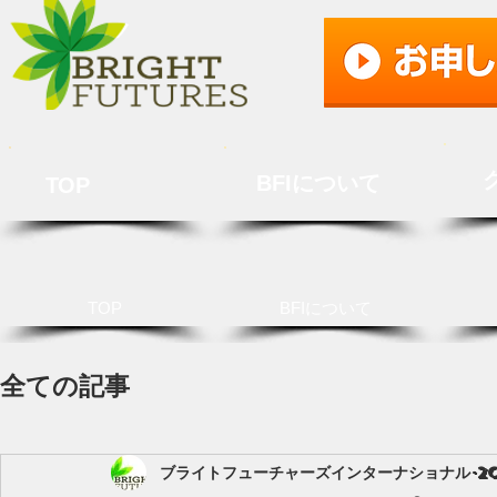
BFIについて
TOP
TOP
BFIについて
全ての記事
ブライトフューチャーズインターナショナル
2