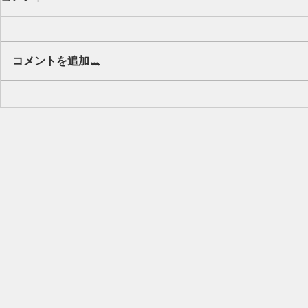
Our class 🌻
コメントを追加…
キッズから