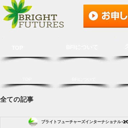
BFIについて
TOP
TOP
BFIについて
全ての記事
ブライトフューチャーズインターナショナル
2