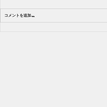
Our class 🌻
コメントを追加…
キッズから