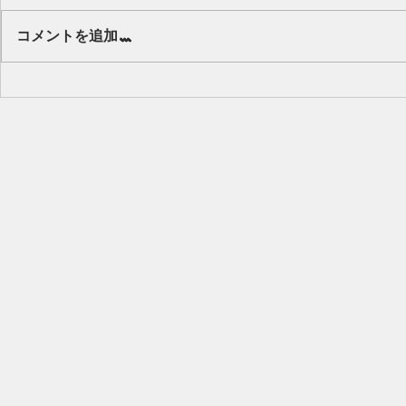
Our class 🌻
コメントを追加…
キッズから