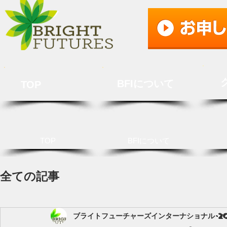
BFIについて
TOP
TOP
BFIについて
全ての記事
ブライトフューチャーズインターナショナル
2