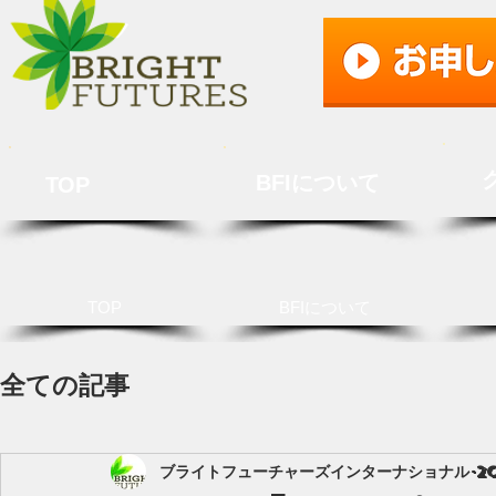
BFIについて
TOP
TOP
BFIについて
全ての記事
ブライトフューチャーズインターナショナル
2