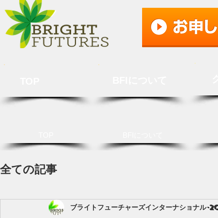
BFIについて
TOP
TOP
BFIについて
全ての記事
ブライトフューチャーズインターナショナル
2