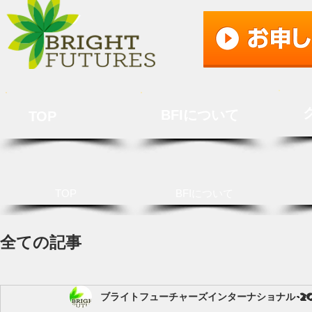
BFIについて
TOP
TOP
BFIについて
全ての記事
ブライトフューチャーズインターナショナル
2