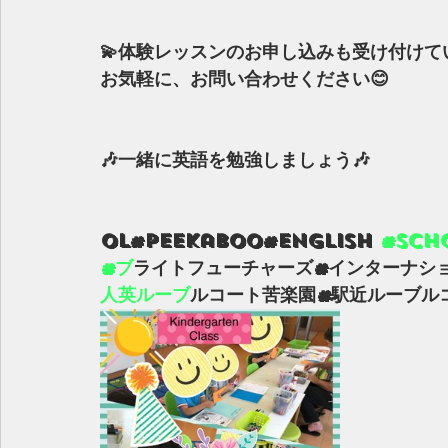
💫体験レッスンのお申し込みも受け付けて
お気軽に、お問い合わせください😊
🎶一緒に英語を勉強しましょう🎶
ol#peekaboo#english 
#sch
#フ
゙ライトフューチャーズ#インターナシ
人英ルーフ
゙ルコート苦楽園#駅近ルーブ