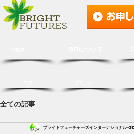
BFIについて
TOP
TOP
BFIについて
全ての記事
ブライトフューチャーズインターナショナル
2