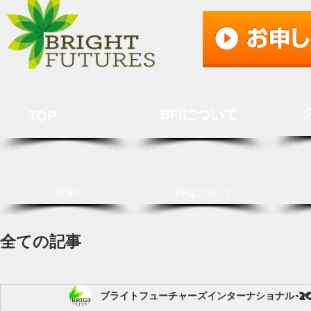
BFIについて
TOP
TOP
BFIについて
全ての記事
ブライトフューチャーズインターナショナル
2