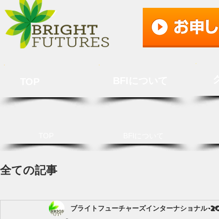
BFIについて
TOP
TOP
BFIについて
全ての記事
ブライトフューチャーズインターナショナル
2