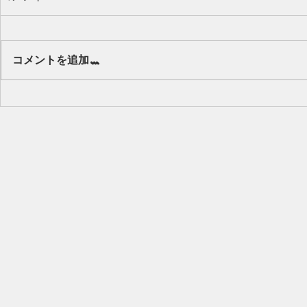
Our class 🌻
コメントを追加…
キッズから