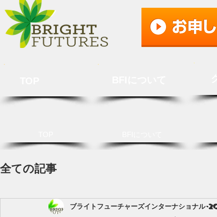
BFIについて
TOP
TOP
BFIについて
全ての記事
ブライトフューチャーズインターナショナル
2